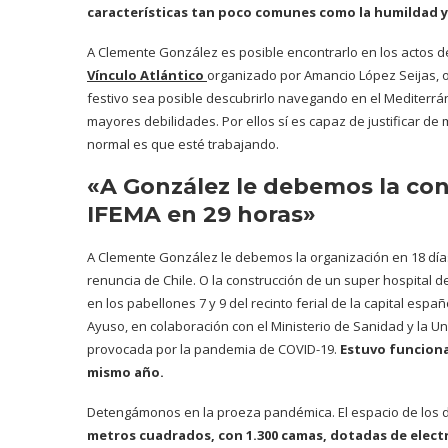
características tan poco comunes como la humildad y
A Clemente González es posible encontrarlo en los actos de
Vínculo Atlántico
organizado por Amancio López Seijas, 
festivo sea posible descubrirlo navegando en el Mediterráne
mayores debilidades. Por ellos sí es capaz de justificar d
normal es que esté trabajando.
«A González le debemos la con
IFEMA en 29 horas»
A Clemente González le debemos la organización en 18 días
renuncia de Chile. O la construcción de un super hospital d
en los pabellones 7 y 9 del recinto ferial de la capital esp
Ayuso, en colaboración con el Ministerio de Sanidad y la Uni
provocada por la pandemia de COVID-19.
Estuvo funciona
mismo año.
Detengámonos en la proeza pandémica. El espacio de los 
metros cuadrados, con 1.300 camas, dotadas de elect