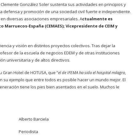
a, Clemente González Soler sustenta sus actividades en principios y
a defensa y promoción de una sociedad civil fuerte e independiente.
a en diversas asociaciones empresariales. A
ctualmente es
co Marruecos-España (CEMAES); Vicepresidente de CEIM y
cia y visión en distintos proyectos colectivos. Tras dejar la
rofesor de la escuela de negocios EDEM y de otras instituciones
 universitaria y de altos directivos.
su Gran Hotel de HOTUSA, que “
el de IFEMA ha sido el hospital milagro,
n su ejemplo que entre todos es posible hacer un mundo mejor. El
eneración tiene los pies bien asentados en el suelo. Muchos le
Alberto Barciela
Periodista