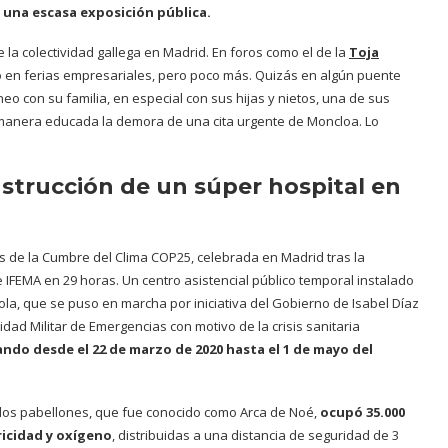
 una escasa exposición pública.
 la colectividad gallega en Madrid. En foros como el de la
Toja
o en ferias empresariales, pero poco más. Quizás en algún puente
o con su familia, en especial con sus hijas y nietos, una de sus
e manera educada la demora de una cita urgente de Moncloa. Lo
strucción de un súper hospital en
 de la Cumbre del Clima COP25, celebrada en Madrid tras la
e IFEMA en 29 horas. Un centro asistencial público temporal instalado
añola, que se puso en marcha por iniciativa del Gobierno de Isabel Díaz
dad Militar de Emergencias con motivo de la crisis sanitaria
ndo desde el 22 de marzo de 2020 hasta el 1 de mayo del
dos pabellones, que fue conocido como Arca de Noé,
ocupó 35.000
ricidad y oxígeno
, distribuidas a una distancia de seguridad de 3