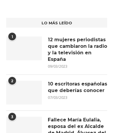
LO MÁS LEÍDO
1
12 mujeres periodistas
que cambiaron la radio
y la televisión en
España
09/03/2023
2
10 escritoras españolas
que deberías conocer
07/03/2023
3
Fallece María Eulalia,
esposa del ex Alcalde
de Madrid, Álvarez del