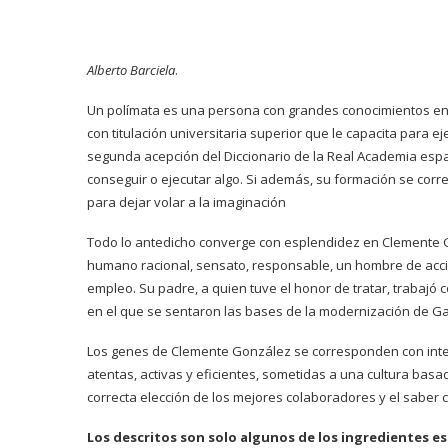
Alberto Barciela
.
Un polímata es una persona con grandes conocimientos en d
con titulación universitaria superior que le capacita para e
segunda acepción del Diccionario de la Real Academia espa
conseguir o ejecutar algo. Si además, su formación se co
para dejar volar a la imaginación
Todo lo antedicho converge con esplendidez en Clemente 
humano racional, sensato, responsable, un hombre de acció
empleo. Su padre, a quien tuve el honor de tratar, trabajó 
en el que se sentaron las bases de la modernización de Gal
Los genes de Clemente González se corresponden con intel
atentas, activas y eficientes, sometidas a una cultura basada
correcta elección de los mejores colaboradores y el saber 
Los descritos son solo algunos de los ingredientes es