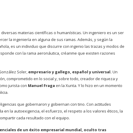
iversas materias científicas o humanísticas. Un ingeniero es un ser
jercer la ingeniería en alguna de sus ramas. Además, y según la
ñola, es un individuo que discurre con ingenio las trazas y modos de
rresponde con la rama aeronáutica, créanme que existen razones
González Soler,
empresario y gallego, español y universal.
Un
n, comprometido en lo social y, sobre todo, creador de riqueza y
como jurista con
Manuel Fraga
en la Xunta. Y lo hizo en un momento
icia.
igencias que gobernaron y gobiernan con tino. Con actitudes
 en la autoexigencia, el esfuerzo, el respeto a los valores éticos, la
compartir cada resultado con el equipo.
enciales de un éxito empresarial mundial, oculto tras