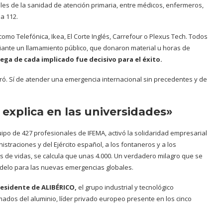
les de la sanidad de atención primaria, entre médicos, enfermeros,
a 112.
mo Telefónica, Ikea, El Corte Inglés, Carrefour o Plexus Tech. Todos
ante un llamamiento público, que donaron material u horas de
rega de cada implicado fue decisivo para el éxito.
gró. Sí de atender una emergencia internacional sin precedentes y de
explica en las universidades»
quipo de 427 profesionales de IFEMA, activó la solidaridad empresarial
straciones y del Ejército español, a los fontaneros y a los
les de vidas, se calcula que unas 4.000. Un verdadero milagro que se
odelo para las nuevas emergencias globales.
residente de ALIBÉRICO,
el grupo industrial y tecnológico
ados del aluminio, líder privado europeo presente en los cinco