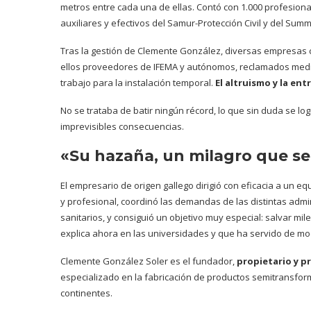
metros entre cada una de ellas. Contó con 1.000 profesiona
auxiliares y efectivos del Samur-Protección Civil y del Summ
Tras la gestión de Clemente González, diversas empresas co
ellos proveedores de IFEMA y autónomos, reclamados medi
trabajo para la instalación temporal.
El altruismo y la ent
No se trataba de batir ningún récord, lo que sin duda se lo
imprevisibles consecuencias.
«Su hazaña, un milagro que se 
El empresario de origen gallego dirigió con eficacia a un e
y profesional, coordinó las demandas de las distintas admini
sanitarios, y consiguió un objetivo muy especial: salvar mi
explica ahora en las universidades y que ha servido de m
Clemente González Soler es el fundador,
propietario y p
especializado en la fabricación de productos semitransform
continentes.