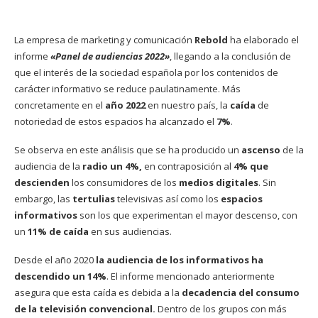
La empresa de marketing y comunicación
Rebold
ha elaborado el
informe
«Panel de audiencias 2022»
, llegando a la conclusión de
que el interés de la sociedad española por los contenidos de
carácter informativo se reduce paulatinamente. Más
concretamente en el
año 2022
en nuestro país, la
caída
de
notoriedad de estos espacios ha alcanzado el
7%
.
Se observa en este análisis que se ha producido un
ascenso
de la
audiencia de la
radio un 4%,
en contraposición al
4% que
descienden
los consumidores de los
medios digitales
. Sin
embargo, las
tertulias
televisivas así como los
espacios
informativos
son los que experimentan el mayor descenso, con
un
11% de caída
en sus audiencias.
Desde el año 2020
la audiencia de los informativos ha
descendido un 14%
. El informe mencionado anteriormente
asegura que esta caída es debida a la
decadencia del consumo
de la televisión convencional.
Dentro de los grupos con más