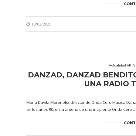
CONT
18/02/2025
Actualidad ART
DANZAD, DANZAD BENDITO
UNA RADIO 
Manu Dávila MorenoEx-director de Onda Cero Música Danzad
en los años 90, en la antena de una incipiente Onda Cero 
CONT