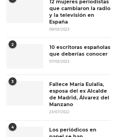
12 mujeres periodistas
que cambiaron la radio
y la televisión en
España
09/03/2023
2
10 escritoras españolas
que deberías conocer
07/03/2023
3
Fallece María Eulalia,
esposa del ex Alcalde
de Madrid, Álvarez del
Manzano
23/07/2022
4
Los periódicos en
papel se han