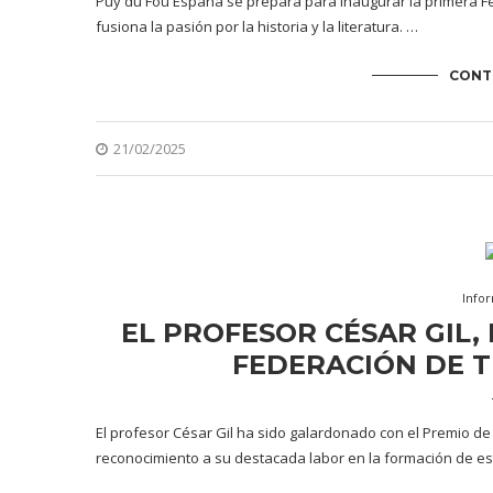
Puy du Fou España se prepara para inaugurar la primera Fe
fusiona la pasión por la historia y la literatura. …
CONT
21/02/2025
Info
EL PROFESOR CÉSAR GIL,
FEDERACIÓN DE T
El profesor César Gil ha sido galardonado con el Premio de
reconocimiento a su destacada labor en la formación de e