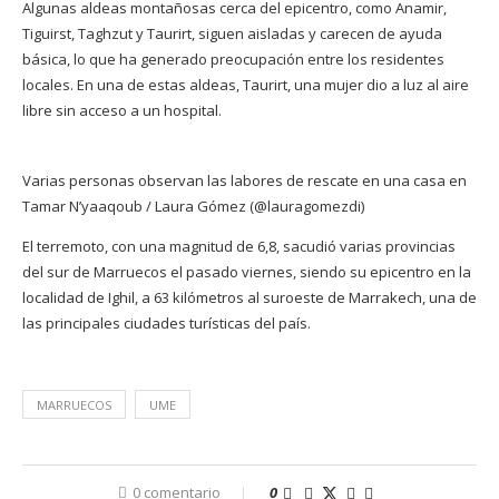
Algunas aldeas montañosas cerca del epicentro, como Anamir,
Tiguirst, Taghzut y Taurirt, siguen aisladas y carecen de ayuda
básica, lo que ha generado preocupación entre los residentes
locales. En una de estas aldeas, Taurirt, una mujer dio a luz al aire
libre sin acceso a un hospital.
Varias personas observan las labores de rescate en una casa en
Tamar N’yaaqoub / Laura Gómez (@lauragomezdi)
El terremoto, con una magnitud de 6,8, sacudió varias provincias
del sur de Marruecos el pasado viernes, siendo su epicentro en la
localidad de Ighil, a 63 kilómetros al suroeste de Marrakech, una de
las principales ciudades turísticas del país.
MARRUECOS
UME
0 comentario
0