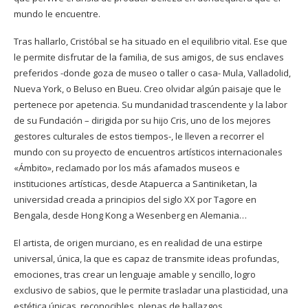
mundo le encuentre.
Tras hallarlo, Cristóbal se ha situado en el equilibrio vital. Ese que
le permite disfrutar de la familia, de sus amigos, de sus enclaves
preferidos -donde goza de museo o taller o casa- Mula, Valladolid,
Nueva York, o Beluso en Bueu. Creo olvidar algún paisaje que le
pertenece por apetencia. Su mundanidad trascendente y la labor
de su Fundación – dirigida por su hijo Cris, uno de los mejores
gestores culturales de estos tiempos-, le lleven a recorrer el
mundo con su proyecto de encuentros artísticos internacionales
«Ámbito», reclamado por los más afamados museos e
instituciones artísticas, desde Atapuerca a Santiniketan, la
universidad creada a principios del siglo XX por Tagore en
Bengala, desde Hong Kong a Wesenberg en Alemania…
El artista, de origen murciano, es en realidad de una estirpe
universal, única, la que es capaz de transmite ideas profundas,
emociones, tras crear un lenguaje amable y sencillo, logro
exclusivo de sabios, que le permite trasladar una plasticidad, una
estética únicas, reconocibles, plenas de hallazgos.