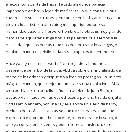
afectos, consciente de haber llegado allí donde parecía
impensable arribar, y lejos de mitificarse -lo que consigue sus
cuadros, en sus esculturas- permanece en la distancia justa que
eleva a los artistas a una categoría superior, porque su
humanidad supera al héroe, el hombre a la obra. Es muy grande
pero sabe aquilatar sus gestos, sus palabras, sus afectos a la
necesidad que los demás tenemos de abrazar a los amigos, de
hablar con mentes privilegiadas y ser capaces de entenderles.
Hace ya algunos años escribí: “Una hoja de calendario se
desprende del árbol de la vida. Abdica sobre un niño alejado del
otoño de las edades y dispuesto a leer los presagios. Es un acto
mágico, de musa, que conjetura una raíz y una evolución… Mula
bien podría ser en aquellos años un pueblo de Juan Rulfo, un
espacio delimitado por las estrecheces o por una tiza de un Julio
Cortázar volandero, por una rayuela sobre un suelo de barro,
preludio de cerámica. Quizás sea un trazo, una realidad que
expresa la espontaneidad inocente, antecesora de la sabia, de la
que ya corría por las venas y por la herencia histórica. En ese
ahora, en ese augurio, todo se retrató en sí mismo, todo se plasmó