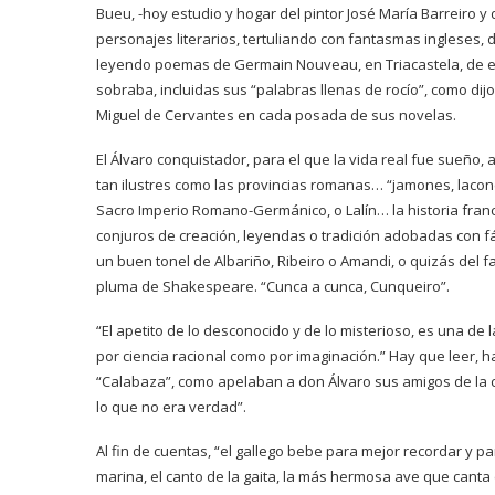
Bueu, -hoy estudio y hogar del pintor José María Barreiro 
personajes literarios, tertuliando con fantasmas ingleses, 
leyendo poemas de Germain Nouveau, en Triacastela, de es
sobraba, incluidas sus “palabras llenas de rocío”, como di
Miguel de Cervantes en cada posada de sus novelas.
El Álvaro conquistador, para el que la vida real fue sueño
tan ilustres como las provincias romanas… “jamones, lacones…
Sacro Imperio Romano-Germánico, o Lalín… la historia france
conjuros de creación, leyendas o tradición adobadas con fá
un buen tonel de Albariño, Ribeiro o Amandi, o quizás del fa
pluma de Shakespeare. “Cunca a cunca, Cunqueiro”.
“El apetito de lo desconocido y de lo misterioso, es una de 
por ciencia racional como por imaginación.” Hay que leer, ha
“Calabaza”, como apelaban a don Álvaro sus amigos de la ci
lo que no era verdad”.
Al fin de cuentas, “el gallego bebe para mejor recordar y par
marina, el canto de la gaita, la más hermosa ave que canta 