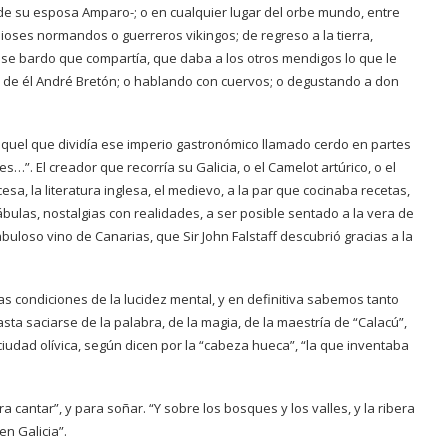
y de su esposa Amparo-; o en cualquier lugar del orbe mundo, entre
dioses normandos o guerreros vikingos; de regreso a la tierra,
e bardo que compartía, que daba a los otros mendigos lo que le
jo de él André Bretón; o hablando con cuervos; o degustando a don
, aquel que dividía ese imperio gastronómico llamado cerdo en partes
”. El creador que recorría su Galicia, o el Camelot artúrico, o el
sa, la literatura inglesa, el medievo, a la par que cocinaba recetas,
bulas, nostalgias con realidades, a ser posible sentado a la vera de
buloso vino de Canarias, que Sir John Falstaff descubrió gracias a la
las condiciones de la lucidez mental, y en definitiva sabemos tanto
sta saciarse de la palabra, de la magia, de la maestría de “Calacú”,
udad olívica, según dicen por la “cabeza hueca”, “la que inventaba
a cantar”, y para soñar. “Y sobre los bosques y los valles, y la ribera
en Galicia”.