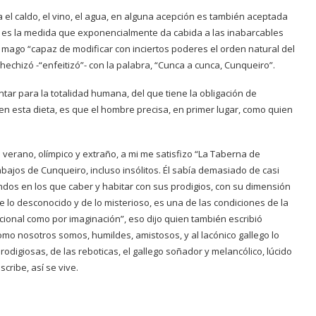
 el caldo, el vino, el agua, en alguna acepción es también aceptada
 y es la medida que exponencialmente da cabida a las inabarcables
n mago “capaz de modificar con inciertos poderes el orden natural del
echizó -“enfeitizó”- con la palabra, “Cunca a cunca, Cunqueiro”.
ontar para la totalidad humana, del que tiene la obligación de
en esta dieta, es que el hombre precisa, en primer lugar, como quien
 verano, olímpico y extraño, a mi me satisfizo “La Taberna de
bajos de Cunqueiro, incluso insólitos. Él sabía demasiado de casi
dos en los que caber y habitar con sus prodigios, con su dimensión
e lo desconocido y de lo misterioso, es una de las condiciones de la
acional como por imaginación”, eso dijo quien también escribió
omo nosotros somos, humildes, amistosos, y al lacónico gallego lo
odigiosas, de las reboticas, el gallego soñador y melancólico, lúcido
cribe, así se vive.