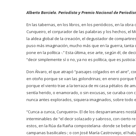
Alberto Barciela. Periodista
y Premio Nacional de Periodi
En las tabernas, en los libros, en los periódicos, en la ob
Cunqueiro, el conjurador de las palabras y los hechos, el 
la aldea global de la creación, el degustador de compartire
puso más imaginación, mucho más que en la guerra, tanta 
pone en la política -.” Esta última, ese arte, según él, de dec
“decir simplemente sí o no, ya no es política, que es justicia.
Don Álvaro, el que atrapó “paisajes colgados en el aire”, co
en otoño porque se van las golondrinas; en enero porque f
porque el viento trae a la terraza de mi casa pétalos de a
sentía herido, o enamorado, o sin excusas, se curaba con ca
nunca antes explorados, siquiera imaginados, sobre todo en 
“Cunca a cunca, Cunqueiro». El de los desparramares nostál
interminables de “el decir solazado y sabroso, con cierto re
estos, en la Rúa da Raiña compostelana -donde se bebe un 
campanas basilicales-; o con José María Castroviejo, el hab