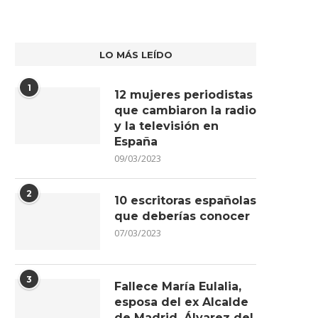
LO MÁS LEÍDO
1
12 mujeres periodistas
que cambiaron la radio
y la televisión en
España
09/03/2023
2
10 escritoras españolas
que deberías conocer
07/03/2023
3
Fallece María Eulalia,
esposa del ex Alcalde
de Madrid, Álvarez del