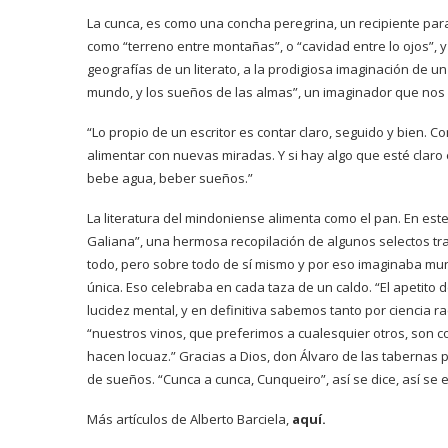
La cunca, es como una concha peregrina, un recipiente para
como “terreno entre montañas”, o “cavidad entre lo ojos”,
geografías de un literato, a la prodigiosa imaginación de u
mundo, y los sueños de las almas”, un imaginador que nos h
“Lo propio de un escritor es contar claro, seguido y bien. C
alimentar con nuevas miradas. Y si hay algo que esté claro 
bebe agua, beber sueños.”
La literatura del mindoniense alimenta como el pan. En este
Galiana”, una hermosa recopilación de algunos selectos tra
todo, pero sobre todo de sí mismo y por eso imaginaba mun
única. Eso celebraba en cada taza de un caldo. “El apetito d
lucidez mental, y en definitiva sabemos tanto por ciencia r
“nuestros vinos, que preferimos a cualesquier otros, son c
hacen locuaz.” Gracias a Dios, don Álvaro de las tabernas pr
de sueños. “Cunca a cunca, Cunqueiro”, así se dice, así se es
Más artículos de Alberto Barciela,
aquí.