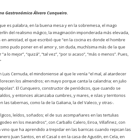
smo Gastronómico Álvaro Cunqueiro.
ra que es palabra, en la buena mesa y en la sobremesa, el mago
Merlín del realismo mágico, la imaginación imponderada más elevada,
s en amistad, el que escribió que “en la cocina es donde el hombre
como pudo poner en el amor y, sin duda, muchísima más de la que
ir “a lo mejor”, “quizá”, “tal vez”, “por si acaso”, “más o menos”. Pues,
”
n Luis Cernuda, el mindoniense al que le venía “el mal, al atardecer
lorecen los almendros; en mayo porque canta la calandria; en julio
mapolas”. El Cunqueiro, constructor de periódicos, que cuando se
ldos, y entonces alcanzaba cumbres, y mares, e islas y territorios
las tabernas, como la de la Galiana, la del Valeco, y otras-.
gicos, leídos, soñados; el de sus acompañares en las tertulias
godeo en los meandros”, con Carballo Calero, Eiroa, Villafinez, con
vino que ha aprendido a trepidar en las barricas cuando repican las
anero Juan Santos, en el Casal o en la casa de Agustín, en Cela, en