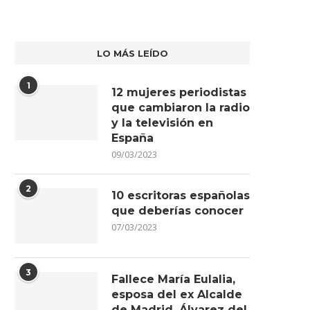
LO MÁS LEÍDO
1
12 mujeres periodistas
que cambiaron la radio
y la televisión en
España
09/03/2023
2
FALLECE EL PERIODISTA Y
GALERÍA DE FOTOS | ¡REVIVE
10 escritoras españolas
PRESENTADOR DE ARAGÓNTV,
MEJORES MOMENTOS...
que deberías conocer
MANUEL...
17/06/2026
07/03/2023
01/07/2026
3
Fallece María Eulalia,
esposa del ex Alcalde
de Madrid, Álvarez del