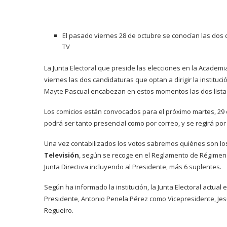
El pasado viernes 28 de octubre se conocían las dos 
TV
La Junta Electoral que preside las elecciones en la Academi
viernes las dos candidaturas que optan a dirigir la instituc
Mayte Pascual encabezan en estos momentos las dos listas
Los comicios están convocados para el próximo martes, 29 
podrá ser tanto presencial como por correo, y se regirá por
Una vez contabilizados los votos sabremos quiénes son los
Televisión
, según se recoge en el Reglamento de Régimen 
Junta Directiva incluyendo al Presidente, más 6 suplentes.
Según ha informado la institución, la Junta Electoral actu
Presidente, Antonio Penela Pérez como Vicepresidente, Jes
Regueiro.