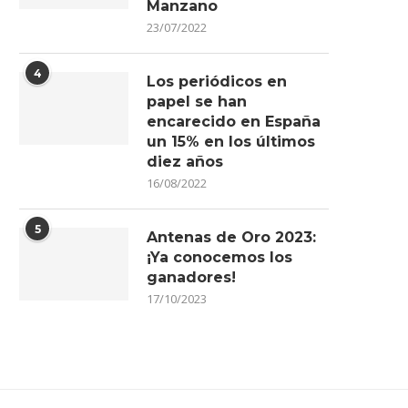
Manzano
23/07/2022
FALLECE EL PERIODISTA Y
GALERÍA DE FOTOS | ¡REVIVE
4
PRESENTADOR DE ARAGÓNTV,
MEJORES MOMENTOS...
Los periódicos en
MANUEL...
papel se han
17/06/2026
01/07/2026
encarecido en España
un 15% en los últimos
diez años
16/08/2022
5
Antenas de Oro 2023:
¡Ya conocemos los
ganadores!
17/10/2023