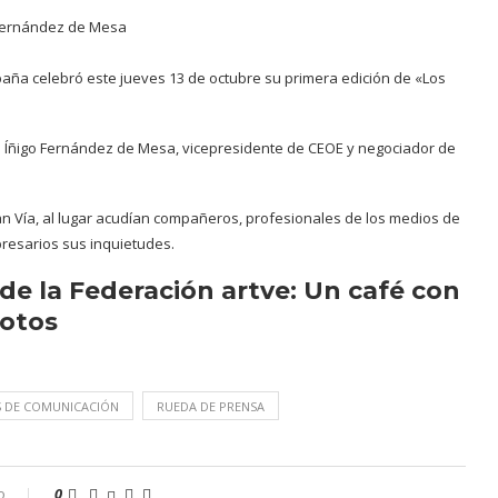
paña celebró este jueves 13 de octubre su primera edición de «Los
do Íñigo Fernández de Mesa, vicepresidente de CEOE y negociador de
an Vía, al lugar acudían compañeros, profesionales de los medios de
presarios sus inquietudes.
de la Federación artve: Un café con
fotos
 DE COMUNICACIÓN
RUEDA DE PRENSA
o
0