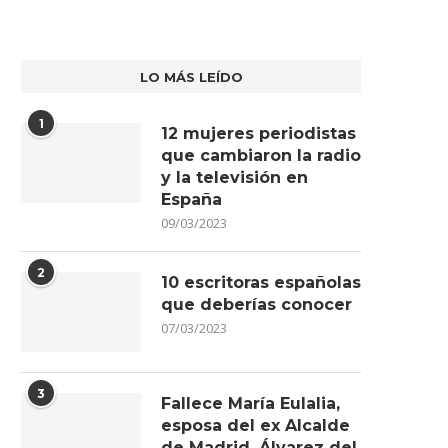
LO MÁS LEÍDO
1
12 mujeres periodistas
que cambiaron la radio
y la televisión en
España
09/03/2023
2
10 escritoras españolas
que deberías conocer
07/03/2023
3
Fallece María Eulalia,
esposa del ex Alcalde
de Madrid, Álvarez del