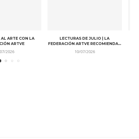
UZ DE LOS AÑOS
FALLECE EL PERIODISTA Y
G
PRESENTADOR DE ARAGÓNTV,
10/07/2026
MANUEL...
01/07/2026