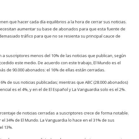
nen que hacer cada día equilibrios a la hora de cerrar sus noticias.
e necesitan aumentar su base de abonados para que esta fuente de
 demasiado tráfico para que no se resienta su principal cauce de
ran a suscriptores menos del 10% de las noticias que publican, según
ccedido este medio. De acuerdo con este trabajo, El Mundo es el
más de 90.000 abonados: el 16% de ellas están cerradas.
el 6% de sus noticias publicadas; mientras que ABC (28.000 abonados)
encial es el 4%, y en el de El Español y La Vanguardia solo es el 2%.
orcentaje de noticias cerradas a suscriptores crece de forma notable.
por el 34% de El Mundo. La Vanguardia lo hace en el 31% de sus
 el 13%.