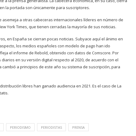
e a la prensa generalista. La cabecera económica, en su caso, cierra
s en la portada son únicamente para suscriptores.
 se asemeja a otras cabeceras internacionales líderes en número de
w York Times, que tienen cerradas la mayoría de sus noticias.
s, en España se cierran pocas noticias. Subyace aquí el ánimo en
e aspecto, los medios españoles con modelo de pago han ido
leja el informe de Rebold, obtenido con datos de Comscore. Por
 diarios en su versión digital respecto al 2020, de acuerdo con el
a cambió a principios de este año su sistema de suscripción, para
istribución libres han ganado audiencia en 2021. Es el caso de La
atis.
PERIODISMO
PERIODISTAS
PRENSA