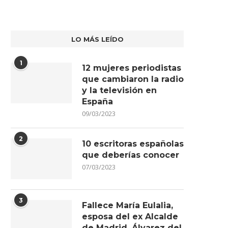
LO MÁS LEÍDO
1
12 mujeres periodistas
que cambiaron la radio
y la televisión en
España
09/03/2023
2
10 escritoras españolas
que deberías conocer
07/03/2023
3
Fallece María Eulalia,
esposa del ex Alcalde
de Madrid, Álvarez del