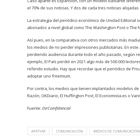
Caso aparte es Expansión, con un modelo bastante diferent
el 70% de sus noticias. Y dos de cada tres noticias alojada
La estrategia del periódico económico de Unidad Editorial
abonados a nivel global como The Washington Post o The Ne
Así pues, en la comparativa con otros mercados más maduro
los medios de no perder impresiones publicitarias. En est
perdiendo audiencia durante todo el año pasado, según ref
ejemplo, El País perdió en 2021 algo más de 500.000 lectores
referido estudio. Hay que recordar que el periódico de Pris
adoptar uno freemium.
Por contra, los medios que tienen implantados modelos de d
Razón, OKDiario, El Huffington Post, El Economista.es o Vanit
Fuente:
DirComfidencial
APRTVM
COMUNICACIÓN
MEDIOS DE COMUNICACIÓN