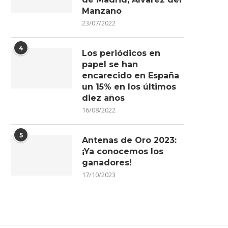
Manzano
23/07/2022
4
Los periódicos en
ALERÍA DE FOTOS | ¡REVIVE LOS
LA SELVA DE PERÚ COMO ES
papel se han
MEJORES MOMENTOS...
DEL ALMA
encarecido en España
17/06/2026
03/06/2026
un 15% en los últimos
diez años
16/08/2022
5
Antenas de Oro 2023:
¡Ya conocemos los
ganadores!
17/10/2023