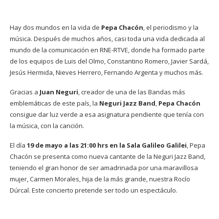
Hay dos mundos en la vida de
Pepa Chacón
, el periodismo y la
música. Después de muchos años, casi toda una vida dedicada al
mundo de la comunicación en RNE-RTVE, donde ha formado parte
de los equipos de Luis del Olmo, Constantino Romero, Javier Sardá,
Jesús Hermida, Nieves Herrero, Fernando Argenta y muchos más.
Gracias a
Juan Neguri
, creador de una de las Bandas más
emblemáticas de este país, la
Neguri Jazz Band
,
Pepa Chacón
consigue dar luz verde a esa asignatura pendiente que tenía con
la música, con la canción.
El día
19 de mayo a las 21:00 hrs en la Sala Galileo Galilei
, Pepa
Chacón se presenta como nueva cantante de la Neguri Jazz Band,
teniendo el gran honor de ser amadrinada por una maravillosa
mujer, Carmen Morales, hija de la más grande, nuestra Rocío
Dúrcal. Este concierto pretende ser todo un espectáculo.