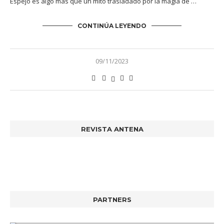
Espejo es algo más que un mito trasladado por la magia de …
CONTINÚA LEYENDO
09/11/2023
REVISTA ANTENA
PARTNERS