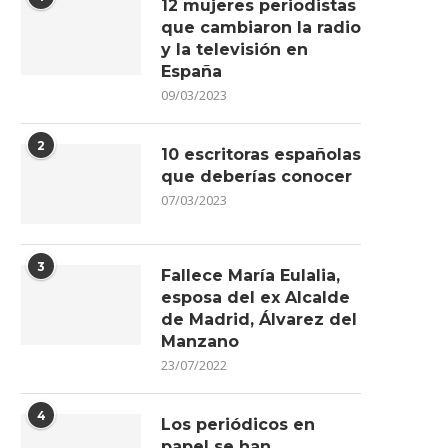
12 mujeres periodistas
que cambiaron la radio
y la televisión en
España
09/03/2023
2
10 escritoras españolas
que deberías conocer
07/03/2023
3
Fallece María Eulalia,
esposa del ex Alcalde
de Madrid, Álvarez del
Manzano
23/07/2022
4
Los periódicos en
papel se han