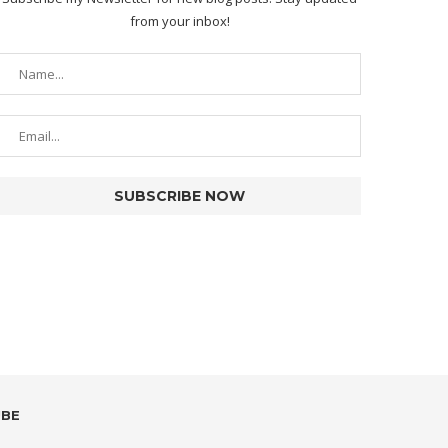
from your inbox!
UBE