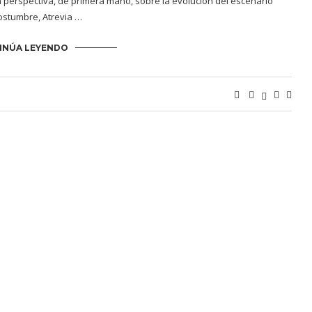
a perspectiva, de primera mano, sobre la evolución del escenario
costumbre, Atrevia …
INÚA LEYENDO