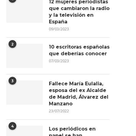
12 mujeres periodistas
que cambiaron la radio
y la televisión en
España
09/03/2023
2
10 escritoras españolas
que deberías conocer
07/03/2023
3
Fallece María Eulalia,
esposa del ex Alcalde
de Madrid, Álvarez del
Manzano
23/07/2022
4
Los periódicos en
papel se han