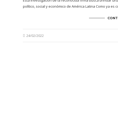
Esta investigación de la reconocida firma busca brindar un
político, social y económico de América Latina Como ya es 
CONT
24/02/2022