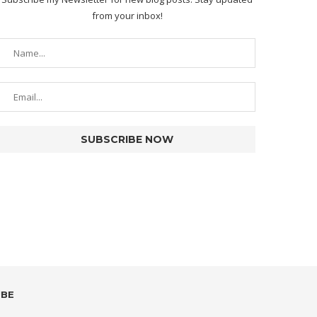
from your inbox!
UBE