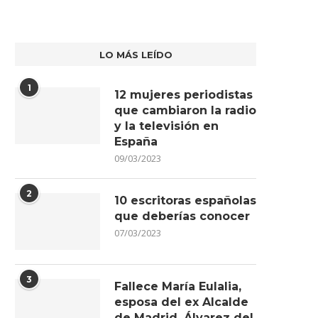
LO MÁS LEÍDO
1
12 mujeres periodistas
que cambiaron la radio
y la televisión en
España
09/03/2023
2
10 escritoras españolas
que deberías conocer
07/03/2023
3
Fallece María Eulalia,
esposa del ex Alcalde
de Madrid, Álvarez del