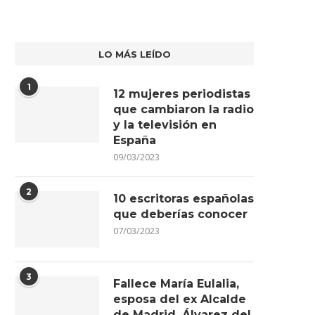
LO MÁS LEÍDO
1
12 mujeres periodistas
que cambiaron la radio
y la televisión en
España
09/03/2023
2
10 escritoras españolas
que deberías conocer
07/03/2023
3
Fallece María Eulalia,
esposa del ex Alcalde
de Madrid, Álvarez del