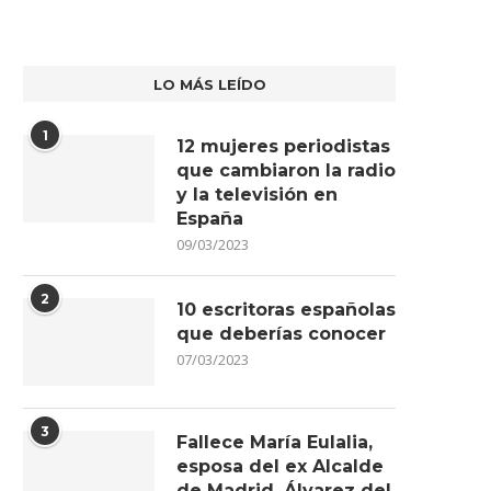
LO MÁS LEÍDO
1
12 mujeres periodistas
que cambiaron la radio
y la televisión en
España
09/03/2023
2
10 escritoras españolas
que deberías conocer
07/03/2023
3
Fallece María Eulalia,
esposa del ex Alcalde
de Madrid, Álvarez del