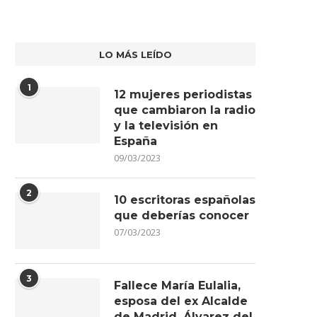
LO MÁS LEÍDO
1
12 mujeres periodistas
que cambiaron la radio
y la televisión en
España
09/03/2023
2
10 escritoras españolas
que deberías conocer
07/03/2023
3
Fallece María Eulalia,
esposa del ex Alcalde
de Madrid, Álvarez del