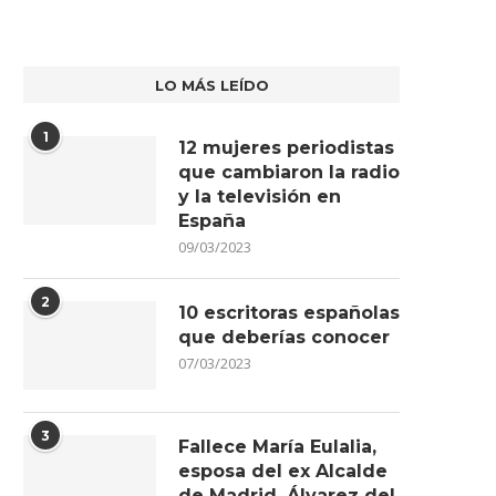
LO MÁS LEÍDO
1
12 mujeres periodistas
que cambiaron la radio
y la televisión en
España
09/03/2023
2
10 escritoras españolas
que deberías conocer
07/03/2023
3
Fallece María Eulalia,
esposa del ex Alcalde
de Madrid, Álvarez del