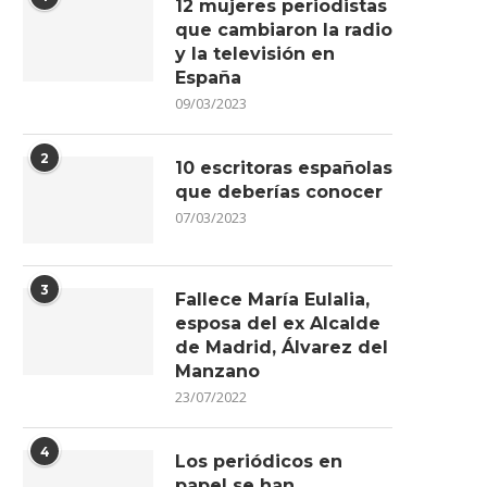
12 mujeres periodistas
que cambiaron la radio
y la televisión en
España
09/03/2023
2
10 escritoras españolas
que deberías conocer
07/03/2023
3
Fallece María Eulalia,
esposa del ex Alcalde
de Madrid, Álvarez del
Manzano
23/07/2022
4
Los periódicos en
papel se han