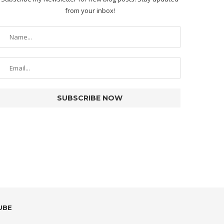
from your inbox!
UBE