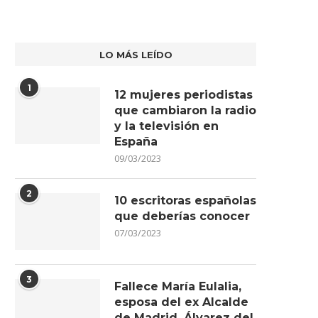
LO MÁS LEÍDO
1
12 mujeres periodistas
que cambiaron la radio
y la televisión en
España
09/03/2023
2
10 escritoras españolas
que deberías conocer
07/03/2023
3
Fallece María Eulalia,
esposa del ex Alcalde
de Madrid, Álvarez del