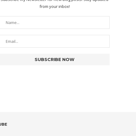
from your inbox!
UBE