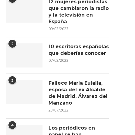
12 mujeres periodistas
que cambiaron la radio
y la televisión en
España
09/03/2023
2
10 escritoras españolas
que deberías conocer
07/03/2023
3
Fallece María Eulalia,
esposa del ex Alcalde
de Madrid, Álvarez del
Manzano
23/07/2022
4
Los periódicos en
papel se han