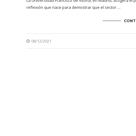
La Universidad Francisco de Vitoria, en Madrid, acogerá el p
reflexión que nace para demostrar que el sector …
CONT
08/12/2021