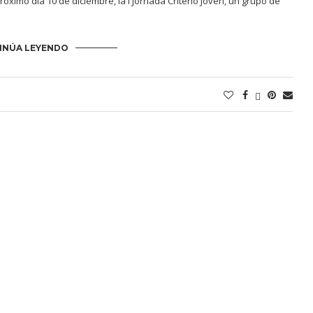
róximo día 10 de diciembre, la I Jornada Criterio Joven, un grupo de
INÚA LEYENDO