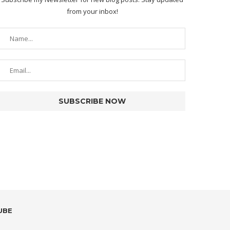
from your inbox!
UBE