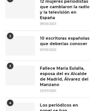
12 mujeres periodistas
que cambiaron la radio
y la televisión en
España
09/03/2023
2
10 escritoras españolas
que deberías conocer
07/03/2023
3
Fallece María Eulalia,
esposa del ex Alcalde
de Madrid, Álvarez del
Manzano
23/07/2022
4
Los periódicos en
papel se han