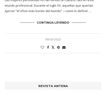
Las mujeres periodistas no han tenido un camino fácil en este
mundo profesional. Durante el siglo XX, aquellas que querían
ejercer “el oficio más bonito del mundo” —como lo definió …
CONTINÚA LEYENDO
09/03/2023
REVISTA ANTENA