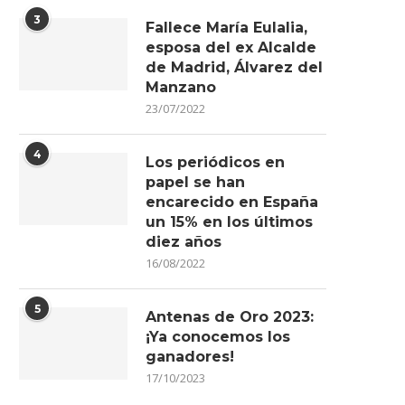
3
Fallece María Eulalia,
esposa del ex Alcalde
de Madrid, Álvarez del
Manzano
23/07/2022
4
Los periódicos en
papel se han
encarecido en España
un 15% en los últimos
diez años
16/08/2022
5
Antenas de Oro 2023:
¡Ya conocemos los
ganadores!
17/10/2023