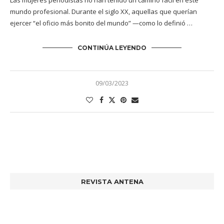
Las mujeres periodistas no han tenido un camino fácil en este
mundo profesional. Durante el siglo XX, aquellas que querían
ejercer “el oficio más bonito del mundo” —como lo definió …
CONTINÚA LEYENDO
09/03/2023
REVISTA ANTENA