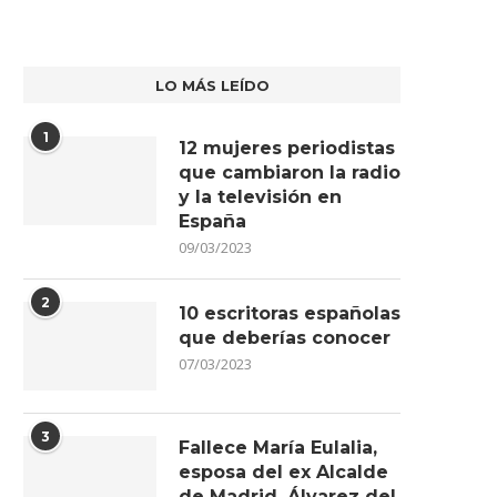
LO MÁS LEÍDO
1
12 mujeres periodistas
que cambiaron la radio
y la televisión en
España
09/03/2023
2
10 escritoras españolas
que deberías conocer
07/03/2023
3
Fallece María Eulalia,
esposa del ex Alcalde
de Madrid, Álvarez del