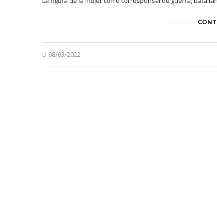
La figura de la mujer como corresponsal de guerra, batalla
CONT
08/03/2022