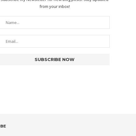
from your inbox!
UBE