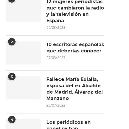
12 mujeres periodistas
que cambiaron la radio
y la televisión en
España
09/03/2023
2
10 escritoras españolas
que deberías conocer
07/03/2023
3
Fallece María Eulalia,
esposa del ex Alcalde
de Madrid, Álvarez del
Manzano
23/07/2022
4
Los periódicos en
papel se han