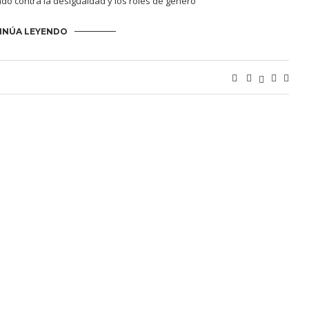
ndo contra la desigualdad y los roles de género
INÚA LEYENDO