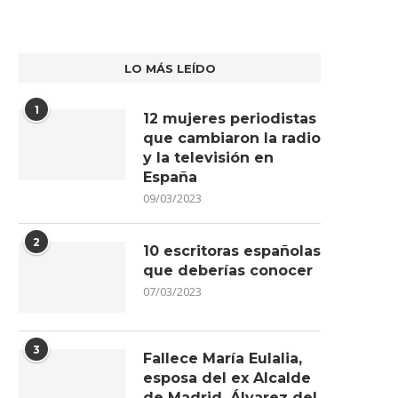
LO MÁS LEÍDO
1
12 mujeres periodistas
que cambiaron la radio
y la televisión en
España
09/03/2023
2
10 escritoras españolas
que deberías conocer
07/03/2023
3
Fallece María Eulalia,
esposa del ex Alcalde
de Madrid, Álvarez del