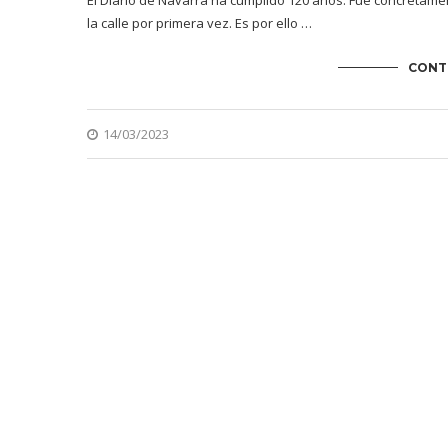
El Diario de Navarra ha cumplido 120 años. Fue concretamen
la calle por primera vez. Es por ello …
CONT
14/03/2023