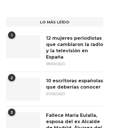
LO MÁS LEÍDO
1
12 mujeres periodistas
que cambiaron la radio
y la televisión en
España
09/03/2023
2
10 escritoras españolas
que deberías conocer
07/03/2023
3
Fallece María Eulalia,
esposa del ex Alcalde
de Madrid, Álvarez del