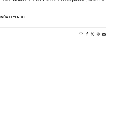
te el 25 de febrero de 1903 cuando nació este periódico, saliendo a
INÚA LEYENDO