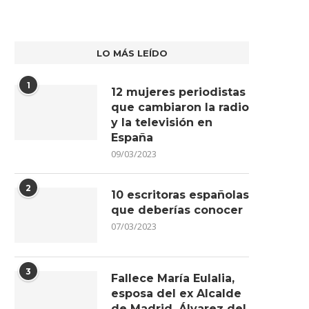
LO MÁS LEÍDO
1
12 mujeres periodistas
que cambiaron la radio
y la televisión en
España
09/03/2023
2
10 escritoras españolas
que deberías conocer
07/03/2023
3
Fallece María Eulalia,
esposa del ex Alcalde
de Madrid, Álvarez del