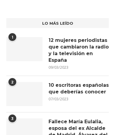
LO MÁS LEÍDO
1
12 mujeres periodistas
que cambiaron la radio
y la televisión en
España
09/03/2023
2
10 escritoras españolas
que deberías conocer
07/03/2023
3
Fallece María Eulalia,
esposa del ex Alcalde
de Madrid, Álvarez del