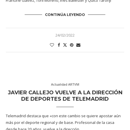
Francine Gálvez, Toñi Moreno, Inés Ballester y Quico Taronjí
CONTINÚA LEYENDO
24/02/2022
Actualidad ARTVM
JAVIER CALLEJO VUELVE A LA DIRECCIÓN
DE DEPORTES DE TELEMADRID
Telemadrid destaca que «con este cambio se quiere apostar aún
más por el deporte regional y de base. Profesional de la casa
desde hace 20 años, vuelve a la dirección …