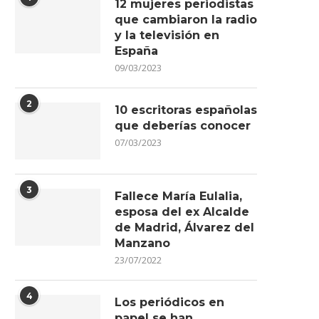
12 mujeres periodistas
que cambiaron la radio
y la televisión en
España
09/03/2023
2
10 escritoras españolas
que deberías conocer
07/03/2023
3
Fallece María Eulalia,
esposa del ex Alcalde
de Madrid, Álvarez del
Manzano
23/07/2022
4
Los periódicos en
papel se han