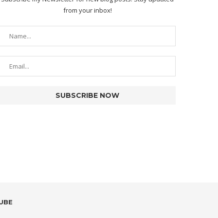
from your inbox!
UBE