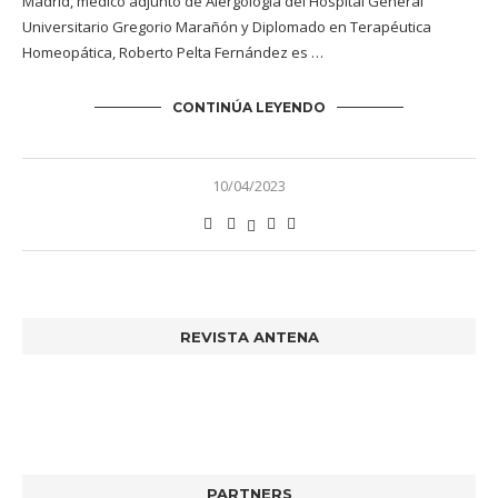
Madrid, médico adjunto de Alergología del Hospital General
Universitario Gregorio Marañón y Diplomado en Terapéutica
Homeopática, Roberto Pelta Fernández es …
CONTINÚA LEYENDO
10/04/2023
REVISTA ANTENA
PARTNERS