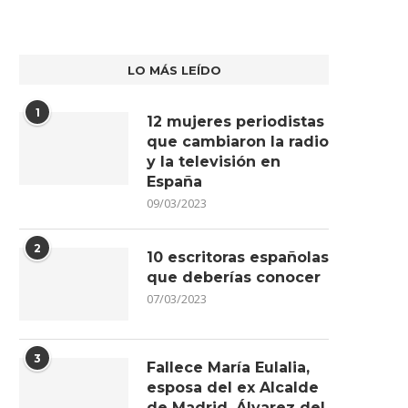
LO MÁS LEÍDO
FALLECE EL PERIODISTA Y
GALERÍA DE FOTOS | ¡REVIVE
1
12 mujeres periodistas
PRESENTADOR DE ARAGÓNTV,
MEJORES MOMENTOS...
MANUEL...
que cambiaron la radio
17/06/2026
01/07/2026
y la televisión en
España
09/03/2023
2
10 escritoras españolas
que deberías conocer
07/03/2023
3
Fallece María Eulalia,
esposa del ex Alcalde
de Madrid, Álvarez del