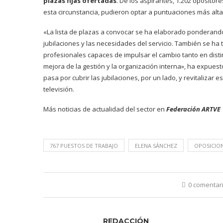
plazas fijas ofertadas
. De los aspirantes, 1.202 opositor
esta circunstancia, pudieron optar a puntuaciones más alt
«La lista de plazas a convocar se ha elaborado ponderando,
jubilaciones y las necesidades del servicio. También se ha
profesionales capaces de impulsar el cambio tanto en disti
mejora de la gestión y la organización interna», ha expuesto 
pasa por cubrir las jubilaciones, por un lado, y revitalizar 
televisión.
Más noticias de actualidad del sector en
Federación ARTVE
767 PUESTOS DE TRABAJO
ELENA SÁNCHEZ
OPOSICIO
0 comentar
REDACCIÓN