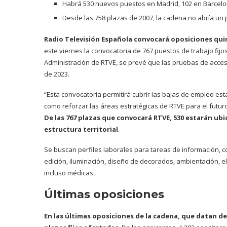
Habrá 530 nuevos puestos en Madrid, 102 en Barcelona,
Desde las 758 plazas de 2007, la cadena no abría un 
Radio Televisión Española convocará oposiciones qu
este viernes la convocatoria de 767 puestos de trabajo fij
Administración de
RTVE
, se prevé que las pruebas de acce
de 2023.
“Esta convocatoria permitirá cubrir las bajas de empleo est
como reforzar las áreas estratégicas de RTVE para el futur
De las 767 plazas que convocará RTVE, 530 estarán ubic
estructura territorial
.
Se buscan perfiles laborales para tareas de información, c
edición, iluminación, diseño de decorados, ambientación, el
incluso médicas.
Últimas oposiciones
En las últimas oposiciones de la cadena, que datan de 