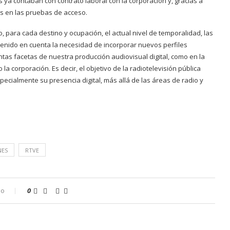
es ya contaban con contrato laboral con la corporación y, gracias a
as en las pruebas de acceso.
 para cada destino y ocupación, el actual nivel de temporalidad, las
 tenido en cuenta la necesidad de incorporar nuevos perfiles
ntas facetas de nuestra producción audiovisual digital, como en la
la corporación. Es decir, el objetivo de la radiotelevisión pública
especialmente su presencia digital, más allá de las áreas de radio y
NES
RTVE
io
0