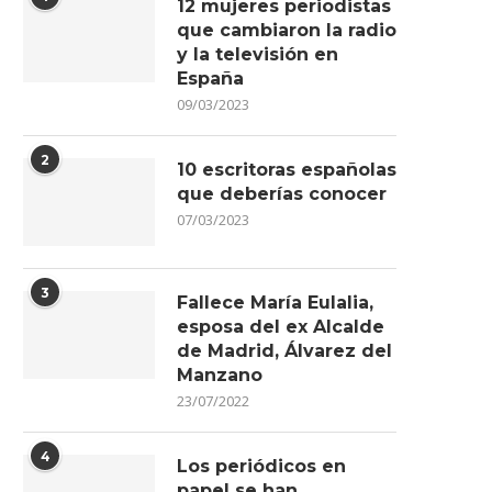
12 mujeres periodistas
que cambiaron la radio
y la televisión en
España
09/03/2023
2
10 escritoras españolas
que deberías conocer
07/03/2023
3
Fallece María Eulalia,
esposa del ex Alcalde
de Madrid, Álvarez del
Manzano
23/07/2022
4
Los periódicos en
papel se han