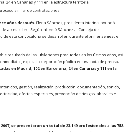
 24 en Canarias y 111 en la estructura territorial
proceso similar de contrataciones
ince años después
. Elena Sánchez, presidenta interina, anunció
os de acceso libre. Según informó Sánchez al Consejo de
so de esta convocatoria se desarrollen durante el primer semestre
able resultado de las jubilaciones producidas en los últimos años, así
o inmediato”, explica la corporación pública en una nota de prensa.
adas en Madrid, 102 en Barcelona, 24 en Canarias y 111 en la
ontenidos, gestión, realización, producción, documentación, sonido,
ectricidad, efectos especiales, prevención de riesgos laborales e
2007, se presentaron un total de 23.149 profesionales a las 758