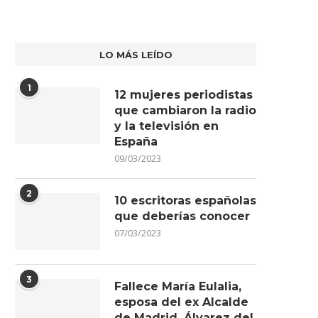
LO MÁS LEÍDO
1
12 mujeres periodistas
que cambiaron la radio
y la televisión en
España
09/03/2023
2
10 escritoras españolas
que deberías conocer
07/03/2023
3
Fallece María Eulalia,
esposa del ex Alcalde
de Madrid, Álvarez del