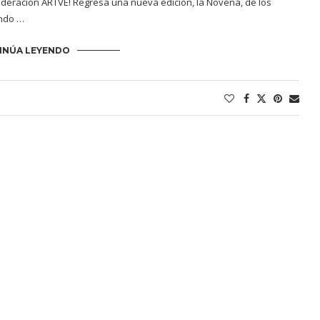
eración ARTVE! Regresa una nueva edición, la Novena, de los
ando …
INÚA LEYENDO