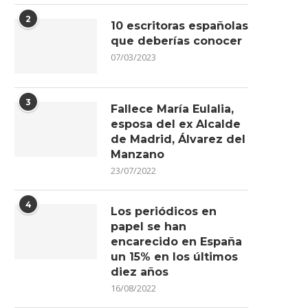
2
10 escritoras españolas
que deberías conocer
07/03/2023
3
Fallece María Eulalia,
esposa del ex Alcalde
de Madrid, Álvarez del
Manzano
23/07/2022
4
Los periódicos en
papel se han
encarecido en España
un 15% en los últimos
diez años
16/08/2022