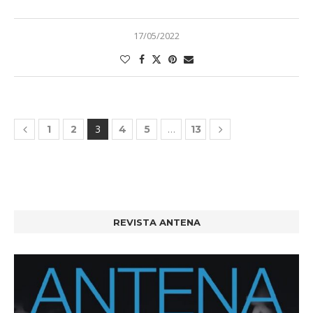
17/05/2022
3
…
1
2
4
5
13
REVISTA ANTENA