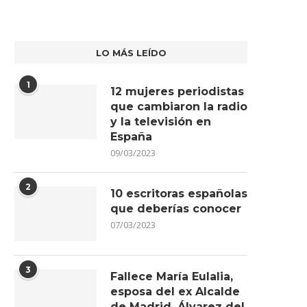
LO MÁS LEÍDO
1
12 mujeres periodistas
que cambiaron la radio
y la televisión en
España
09/03/2023
2
10 escritoras españolas
que deberías conocer
07/03/2023
3
Fallece María Eulalia,
esposa del ex Alcalde
de Madrid, Álvarez del