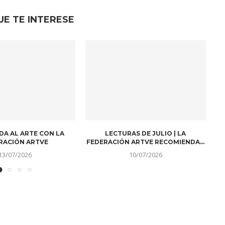
UE TE INTERESE
UZ DE LOS AÑOS
FALLECE EL PERIODISTA Y
G
PRESENTADOR DE ARAGÓNTV,
10/07/2026
MANUEL...
01/07/2026