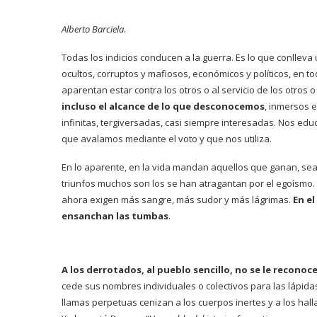
Alberto Barciela
.
Todas los indicios conducen a la guerra. Es lo que conlle
ocultos, corruptos y mafiosos, económicos y políticos, en t
aparentan estar contra los otros o al servicio de los otros
incluso el alcance de lo que desconocemos
, inmersos 
infinitas, tergiversadas, casi siempre interesadas. Nos ed
que avalamos mediante el voto y que nos utiliza.
En lo aparente, en la vida mandan aquellos que ganan, sea 
triunfos muchos son los se han atragantan por el egoísmo. 
ahora exigen más sangre, más sudor y más lágrimas.
En el
ensanchan las tumbas
.
A los derrotados, al pueblo sencillo, no se le recono
cede sus nombres individuales o colectivos para las lápid
llamas perpetuas cenizan a los cuerpos inertes y a los hal