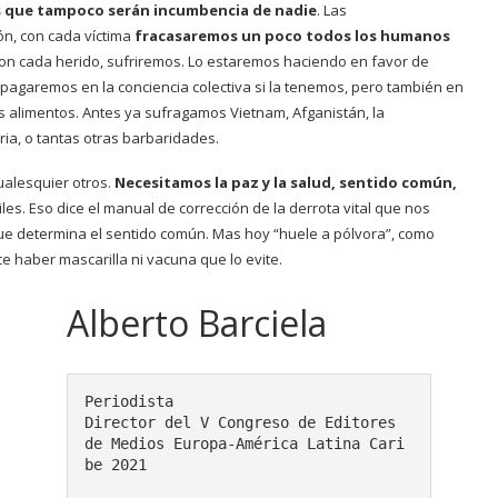
s que tampoco serán incumbencia de nadie
. Las
ón, con cada víctima
fracasaremos un poco todos los humanos
con cada herido, sufriremos. Lo estaremos haciendo en favor de
pagaremos en la conciencia colectiva si la tenemos, pero también en
 los alimentos. Antes ya sufragamos Vietnam, Afganistán, la
iria, o tantas otras barbaridades.
ualesquier otros.
Necesitamos la paz y la salud, sentido común,
es. Eso dice el manual de corrección de la derrota vital que nos
que determina el sentido común. Mas hoy “huele a pólvora”, como
 haber mascarilla ni vacuna que lo evite.
Alberto Barciela
Periodista

Director del V Congreso de Editores 
de Medios Europa-América Latina Cari
be 2021 
