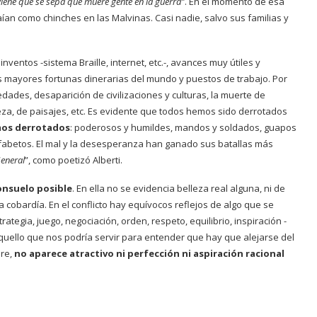
nviene que se sepa que muere gente en la guerra”
. En el momento de esa
an como chinches en las Malvinas. Casi nadie, salvo sus familias y
inventos -sistema Braille, internet, etc.-, avances muy útiles y
as mayores fortunas dinerarias del mundo y puestos de trabajo. Por
ades, desaparición de civilizaciones y culturas, la muerte de
za, de paisajes, etc. Es evidente que todos hemos sido derrotados
mos derrotados
: poderosos y humildes, mandos y soldados, guapos
lfabetos. El mal y la desesperanza han ganado sus batallas más
General
”, como poetizó Alberti.
consuelo posible
. En ella no se evidencia belleza real alguna, ni de
a cobardía. En el conflicto hay equívocos reflejos de algo que se
ategia, juego, negociación, orden, respeto, equilibrio, inspiración -
quello que nos podría servir para entender que hay que alejarse del
ere,
no aparece atractivo ni perfección ni aspiración racional