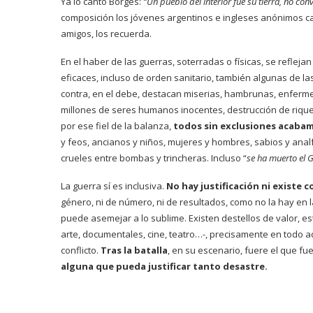
Ya lo cantó Borges:
“Un pueblo del interior fue su tierra, no co
composición los jóvenes argentinos e ingleses anónimos caí
amigos, los recuerda.
En el haber de las guerras, soterradas o físicas, se reflejan 
eficaces, incluso de orden sanitario, también algunas de l
contra, en el debe, destacan miserias, hambrunas, enfermed
millones de seres humanos inocentes, destrucción de rique
por ese fiel de la balanza,
todos sin exclusiones acaba
y feos, ancianos y niños, mujeres y hombres, sabios y ana
crueles entre bombas y trincheras. Incluso “
se ha muerto el 
La guerra sí es inclusiva.
No hay justificación ni existe 
género, ni de número, ni de resultados, como no la hay en l
puede asemejar a lo sublime. Existen destellos de valor, estr
arte, documentales, cine, teatro…-, precisamente en todo a
conflicto.
Tras la batalla
, en su escenario, fuere el que fu
alguna que pueda justificar tanto desastre.