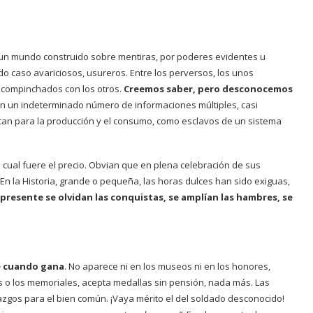
va un mundo construido sobre mentiras, por poderes evidentes u
odo caso avariciosos, usureros. Entre los perversos, los unos
 o compinchados con los otros.
Creemos saber, pero desconocemos
en un indeterminado número de informaciones múltiples, casi
ucan para la producción y el consumo, como esclavos de un sistema
cual fuere el precio. Obvian que en plena celebración de sus
En la Historia, grande o pequeña, las horas dulces han sido exiguas,
 presente se olvidan las conquistas, se amplían las hambres, se
ce cuando gana
. No aparece ni en los museos ni en los honores,
as o los memoriales, acepta medallas sin pensión, nada más. Las
lazgos para el bien común. ¡Vaya mérito el del soldado desconocido!