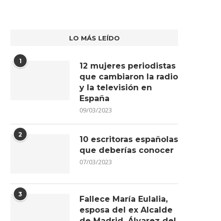
LO MÁS LEÍDO
1
12 mujeres periodistas
que cambiaron la radio
y la televisión en
España
09/03/2023
2
10 escritoras españolas
que deberías conocer
07/03/2023
3
Fallece María Eulalia,
esposa del ex Alcalde
de Madrid, Álvarez del