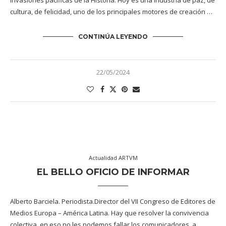
invasiones pacíficas de la Historia. Hoy es una industria de paz, de
cultura, de felicidad, uno de los principales motores de creación …
CONTINÚA LEYENDO
22/05/2024
Actualidad ARTVM
EL BELLO OFICIO DE INFORMAR
Alberto Barciela. Periodista.Director del VII Congreso de Editores de
Medios Europa – América Latina. Hay que resolver la convivencia
colectiva, en eso no les podemos fallar los comunicadores, a