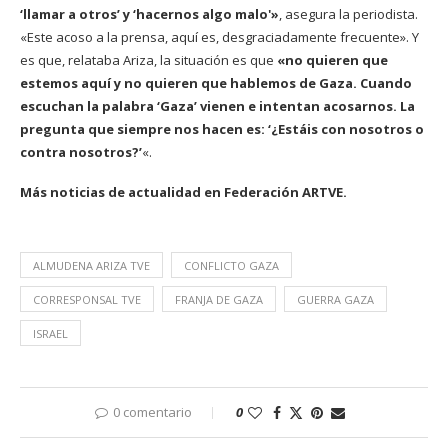
‘llamar a otros’ y ‘hacernos algo malo'»
, asegura la periodista.
«Este acoso a la prensa, aquí es, desgraciadamente frecuente». Y
es que, relataba Ariza, la situación es que
«no quieren que
estemos aquí y no quieren que hablemos de Gaza. Cuando
escuchan la palabra ‘Gaza’ vienen e intentan acosarnos. La
pregunta que siempre nos hacen es: ‘¿Estáis con nosotros o
contra nosotros?’
«.
Más noticias de actualidad en
Federación ARTVE.
ALMUDENA ARIZA TVE
CONFLICTO GAZA
CORRESPONSAL TVE
FRANJA DE GAZA
GUERRA GAZA
ISRAEL
0 comentario
0