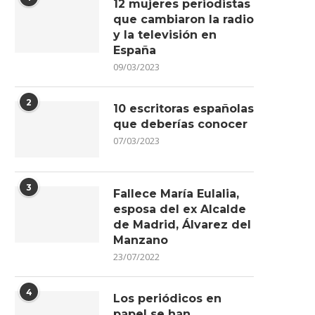
12 mujeres periodistas
que cambiaron la radio
y la televisión en
España
09/03/2023
2
10 escritoras españolas
que deberías conocer
07/03/2023
3
Fallece María Eulalia,
esposa del ex Alcalde
de Madrid, Álvarez del
Manzano
23/07/2022
4
Los periódicos en
papel se han