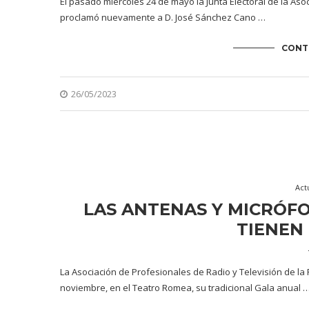
El pasado miércoles 24 de mayo la Junta Electoral de la Aso
proclamó nuevamente a D. José Sánchez Cano …
CONT
26/05/2023
Act
LAS ANTENAS Y MICRÓFO
TIENEN
La Asociación de Profesionales de Radio y Televisión de la
noviembre, en el Teatro Romea, su tradicional Gala anual 