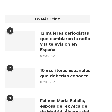
LO MÁS LEÍDO
1
12 mujeres periodistas
que cambiaron la radio
y la televisión en
España
09/03/2023
2
10 escritoras españolas
que deberías conocer
07/03/2023
3
Fallece María Eulalia,
esposa del ex Alcalde
de Madrid, Álvarez del