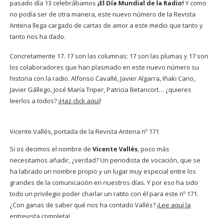
pasado día 13 celebrábamos
¡El Día Mundial de la Radio!
Y como
no podía ser de otra manera, este nuevo número de la Revista
Antena llega cargado de cartas de amor a este medio que tanto y
tanto nos ha dado.
Concretamente 17. 17 son las columnas; 17 son las plumas y 17 son
los colaboradores que han plasmado en este nuevo número su
historia con la radio. Alfonso Cavallé, Javier Algarra, Iñaki Cano,
Javier Gállego, José María Triper, Patricia Betancort… ¿quieres
leerlos a todos? ¡
Haz click aquí
!
Vicente Vallés, portada de la Revista Antena nº 171
Si os decimos el nombre de
Vicente Vallés
, poco más
necesitamos añadir, ¿verdad? Un periodista de vocación, que se
ha labrado un nombre propio y un lugar muy especial entre los
grandes de la comunicación en nuestros días. Y por eso ha sido
todo un privilegio poder charlar un ratito con él para este nº 171.
¿Con ganas de saber qué nos ha contado Vallés?
¡Lee aquí la
entrevista completa!