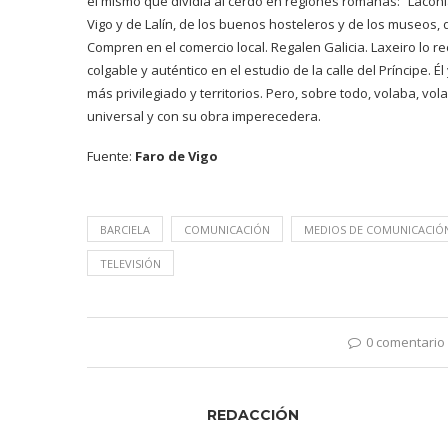
el mismo que dividía al cerdo en regiones romanas: “Laconia
Vigo y de Lalín, de los buenos hosteleros y de los museos, d
Compren en el comercio local. Regalen Galicia. Laxeiro lo 
colgable y auténtico en el estudio de la calle del Príncipe. É
más privilegiado y territorios. Pero, sobre todo, volaba, vo
universal y con su obra imperecedera.
Fuente:
Faro de Vigo
BARCIELA
COMUNICACIÓN
MEDIOS DE COMUNICACIÓ
TELEVISIÓN
0 comentario
REDACCIÓN