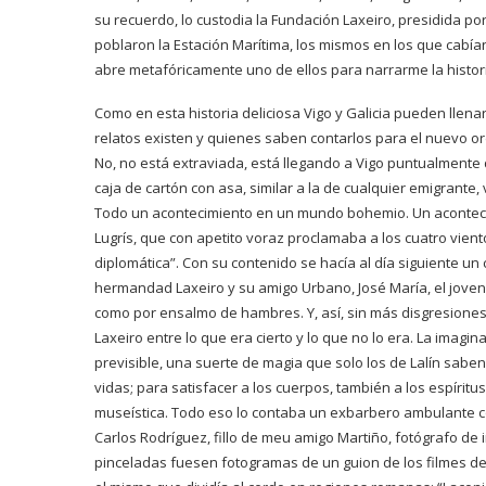
su recuerdo, lo custodia la Fundación Laxeiro, presidida po
poblaron la Estación Marítima, los mismos en los que cabían
abre metafóricamente uno de ellos para narrarme la histori
Como en esta historia deliciosa Vigo y Galicia pueden llenar
relatos existen y quienes saben contarlos para el nuevo or
No, no está extraviada, está llegando a Vigo puntualmente
caja de cartón con asa, similar a la de cualquier emigrante, v
Todo un acontecimiento en un mundo bohemio. Un aconteci
Lugrís, que con apetito voraz proclamaba a los cuatro vien
diplomática”. Con su contenido se hacía al día siguiente un
hermandad Laxeiro y su amigo Urbano, José María, el joven 
como por ensalmo de hambres. Y, así, sin más disgresiones
Laxeiro entre lo que era cierto y lo que no lo era. La imagi
previsible, una suerte de magia que solo los de Lalín saben
vidas; para satisfacer a los cuerpos, también a los espíritu
museística. Todo eso lo contaba un exbarbero ambulante c
Carlos Rodríguez, fillo de meu amigo Martiño, fotógrafo de 
pinceladas fuesen fotogramas de un guion de los filmes d