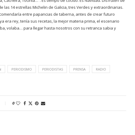
, Cacheira, Tocinia…”. Es tiempo de cocido. Es Navidad. Disfruten de
e las 14 estrellas Michelin de Galicia, tres Verdes y extraordinarias.
recomendaría entre papancias de taberna, antes de crear futuro
l ya era rey, tenía sus recetas, la mejor materia prima, el escenario
laba, volaba… para llegar hasta nosotros con su retranca sabia y
N
PERIODISMO
PERIODISTAS
PRENSA
RADIO
0