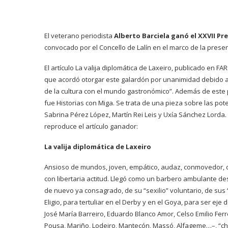
El veterano periodista
Alberto Barciela ganó el XXVII P
convocado por el Concello de Lalín en el marco de la presen
El artículo La valija diplomática de Laxeiro, publicado en F
que acordó otorgar este galardón por unanimidad debido a “la
de la cultura con el mundo gastronómico”. Además de este 
fue Historias con Miga. Se trata de una pieza sobre las p
Sabrina Pérez López, Martín Rei Leis y Uxía Sánchez Lorda.
reproduce el artículo ganador:
La valija diplomática de Laxeiro
Ansioso de mundos, joven, empático, audaz, conmovedor, di
con libertaria actitud. Llegó como un barbero ambulante de
de nuevo ya consagrado, de su “sexilio” voluntario, de sus 
Eligio, para tertuliar en el Derby y en el Goya, para ser ej
José María Barreiro, Eduardo Blanco Amor, Celso Emilio Fer
Pousa, Mariño, Lodeiro, Mantecón, Massó, Alfageme…–, “chi