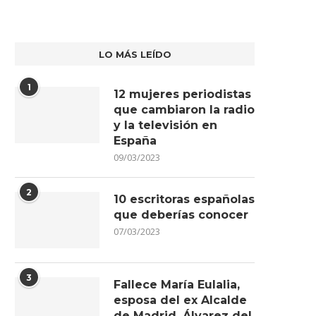
LO MÁS LEÍDO
1
12 mujeres periodistas
que cambiaron la radio
y la televisión en
España
09/03/2023
2
10 escritoras españolas
que deberías conocer
07/03/2023
3
Fallece María Eulalia,
esposa del ex Alcalde
de Madrid, Álvarez del