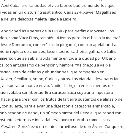
r Abel Caballero. La ciudad olívica fabricó baúles mundo, los que
 vidas en un discurrir trasatlántico. Cada 23-F, Xavier Magalhaes
a de una deliciosa maleta ligada a Laxeiro.
 enciclopedias y series de la CRTVG para Netflix o Movistar. Los
den, como Vaca Films, también. ¿Hemos perdido el hilo o la maleta?
 desde Donramiro, con un “cocido plegado”, como lo apelaban. La
iene repleta de chorizos, lacón, tocino, cacheira, gallina de Lalín.
miento que se sabía rápidamente en toda la ciudad por Urbano
tos, con entusiasmo de pensión y hambre: “Xa chegou a valixa
 cocido lento de delicias y abundancias, que compartían en
Xavier, Sevillano, Antón, Carlos y otros. Las viandas desaparecían
, a esperar un nuevo envío. Nadie distinguía en los cuentos de
nación volaba con libertad. Era característica suya una impostura
 hacer para crear con los frutos de la tierra sustentos de almas o de
s, con su arte, para elevar una digestión a categoría enmarcable,
on vocación de dandi, un húmedo pintor del Deza al que conocí con
instantes eternos e inolvidables. Laxeiro narraba como si sus
e Cesáreo González o un relato maravilloso de don Álvaro Cunqueiro,