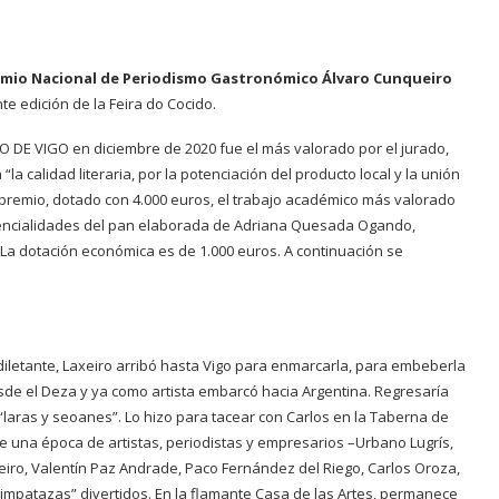
remio Nacional de Periodismo Gastronómico Álvaro Cunqueiro
te edición de la Feira do Cocido.
ARO DE VIGO en diciembre de 2020 fue el más valorado por el jurado,
 calidad literaria, por la potenciación del producto local y la unión
premio, dotado con 4.000 euros, el trabajo académico más valorado
otencialidades del pan elaborada de Adriana Quesada Ogando,
 La dotación económica es de 1.000 euros. A continuación se
letante, Laxeiro arribó hasta Vigo para enmarcarla, para embeberla
sde el Deza y ya como artista embarcó hacia Argentina. Regresaría
“laras y seoanes”. Lo hizo para tacear con Carlos en la Taberna de
e de una época de artistas, periodistas y empresarios –Urbano Lugrís,
reiro, Valentín Paz Andrade, Paco Fernández del Riego, Carlos Oroza,
mpatazas” divertidos. En la flamante Casa de las Artes, permanece