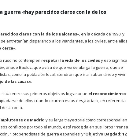
a guerra «hay parecidos claros con la de los
arecidos claros con la de los Balcanes
«, en la década de 1990, y
se entretenían disparando a los viandantes, a los civiles, entre ellos
 cerca
«.
to ruso no contemplen
respetar la vida de los civiles
y eso significa
», añade Bauluz, que avisa de que «si se alarga la guerra, que se
distas, como la población local, «tendrán que ir al subterráneo y vivir
o de las casas
«.
 sitúa entre sus primeros objetivos lograr «que
el reconocimiento
apiadarse de ellos cuando ocurren estas desgracias», en referencia
 de Ucrania.
omplutense de Madrid
y su larga trayectoria como corresponsal en
sos conflictos por todo el mundo, está recogida en sus libros ‘Prensa
ión’, ‘Fotoperiodistas de guerra españoles’ y
‘Objetivo Bagdad: 12