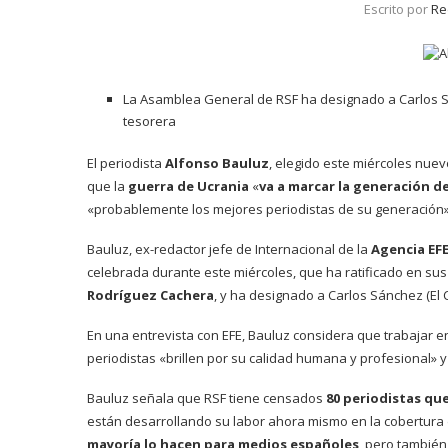
Escrito por
Re
La Asamblea General de RSF ha designado a Carlos Sá
tesorera
El periodista
Alfonso Bauluz
, elegido este miércoles nuev
que la
guerra de Ucrania
«
va a marcar la generación d
«probablemente los mejores periodistas de su generación»
Bauluz, ex-redactor jefe de Internacional de la
Agencia EF
celebrada durante este miércoles, que ha ratificado en sus
Rodríguez Cachera
, y ha designado a Carlos Sánchez (El 
En una entrevista con EFE, Bauluz considera que trabajar 
periodistas «brillen por su calidad humana y profesional» y
Bauluz señala que RSF tiene censados
80 periodistas qu
están desarrollando su labor ahora mismo en la cobertura d
mayoría lo hacen para medios españoles
, pero también