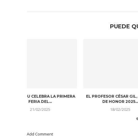
PUEDE Q
DITOS. UN
CONTINÚAN LAS LABORES DE
PEDRO SÁNC
EN UNA...
RESCATE EN MARRUECOS DONDE...
CO
11/09/2023
Add Comment