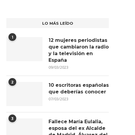
LO MÁS LEÍDO
1
12 mujeres periodistas
que cambiaron la radio
y la televisión en
España
09/03/2023
2
10 escritoras españolas
que deberías conocer
07/03/2023
3
Fallece María Eulalia,
esposa del ex Alcalde
de Madrid, Álvarez del