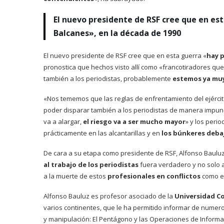
El nuevo presidente de RSF cree que en est
Balcanes», en la década de 1990
El nuevo presidente de RSF cree que en esta guerra «
hay p
pronostica que hechos visto allí como «francotiradores que 
también a los periodistas, probablemente
estemos ya muy
«Nos tememos que las reglas de enfrentamiento del ejérci
poder disparar también a los periodistas de manera impune
va a alargar,
el riesgo va a ser mucho mayor
» y los perio
prácticamente en las alcantarillas y en
los búnkeres debaj
De cara a su etapa como presidente de RSF, Alfonso Bauluz
al trabajo de los periodistas
fuera verdadero y no solo 
a la muerte de estos
profesionales en conflictos
como el
Alfonso Bauluz es profesor asociado de la
Universidad C
varios continentes, que le ha permitido informar de numero
y manipulación: El Pentágono y las Operaciones de Informac