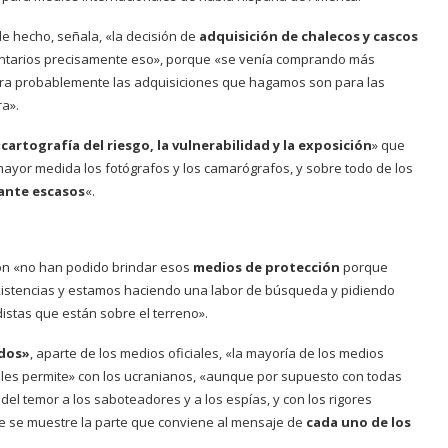
de hecho, señala, «la decisión de
adquisición de chalecos y cascos
ventarios precisamente eso», porque «se venía comprando más
ra probablemente las adquisiciones que hagamos son para las
a».
«
cartografía del riesgo, la vulnerabilidad y la exposición
» que
mayor medida los fotógrafos y los camarógrafos, y sobre todo de los
ante escasos
«.
ón «no han podido brindar esos
medios de protección
porque
istencias y estamos haciendo una labor de búsqueda y pidiendo
odistas que están sobre el terreno».
ados»
, aparte de los medios oficiales, «la mayoría de los medios
 les permite» con los ucranianos, «aunque por supuesto con todas
 del temor a los saboteadores y a los espías, y con los rigores
e se muestre la parte que conviene al mensaje de
cada uno de los