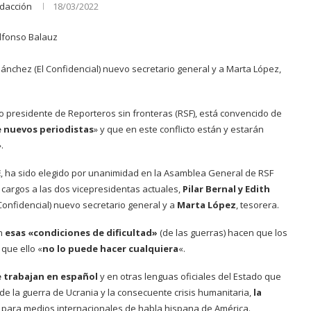
dacción
18/03/2022
nchez (El Confidencial) nuevo secretario general y a Marta López,
o presidente de Reporteros sin fronteras (RSF), está convencido de
e nuevos periodistas
» y que en este conflicto están y estarán
.
E
, ha sido elegido por unanimidad en la Asamblea General de RSF
 cargos a las dos vicepresidentas actuales,
Pilar Bernal y Edith
Confidencial) nuevo secretario general y a
Marta López
, tesorera.
en
esas «condiciones de dificultad»
(de las guerras) hacen que los
 que ello «
no lo puede hacer cualquiera
«.
e trabajan en español
y en otras lenguas oficiales del Estado que
e la guerra de Ucrania y la consecuente crisis humanitaria,
la
 para medios internacionales de habla hispana de América.