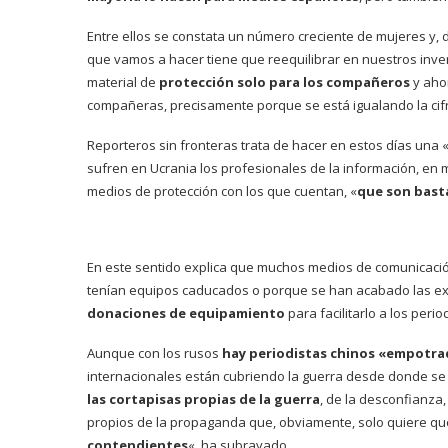
Entre ellos se constata un número creciente de mujeres y, 
que vamos a hacer tiene que reequilibrar en nuestros in
material de
protección solo para los compañeros
y aho
compañeras, precisamente porque se está igualando la cifr
Reporteros sin fronteras trata de hacer en estos días una 
sufren en Ucrania los profesionales de la información, en 
medios de protección con los que cuentan, «
que son bast
En este sentido explica que muchos medios de comunicaci
tenían equipos caducados o porque se han acabado las ex
donaciones de equipamiento
para facilitarlo a los peri
Aunque con los rusos
hay periodistas chinos «empotr
internacionales están cubriendo la guerra desde donde se
las cortapisas propias de la guerra
, de la desconfianza,
propios de la propaganda que, obviamente, solo quiere qu
contendientes
«, ha subrayado.