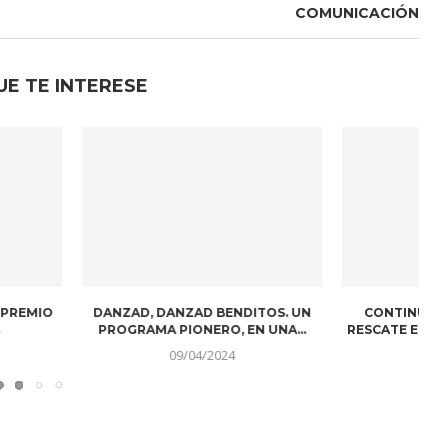
COMUNICACIÓN
UE TE INTERESE
HEZ DA POSITIVO EN
¡VUELVE THE ROBOT MUSEUM A
¿
VID Y NO...
MADRID!
08/09/2023
27/01/2023