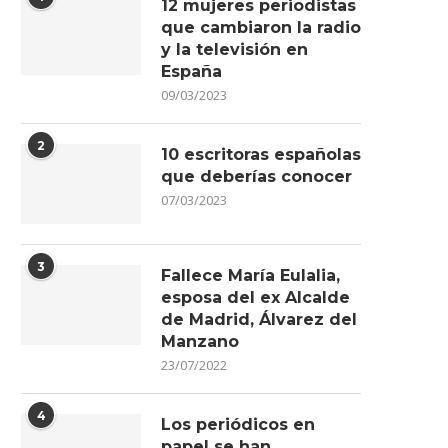
12 mujeres periodistas
que cambiaron la radio
y la televisión en
España
09/03/2023
2
10 escritoras españolas
que deberías conocer
07/03/2023
3
Fallece María Eulalia,
esposa del ex Alcalde
de Madrid, Álvarez del
Manzano
23/07/2022
4
Los periódicos en
papel se han