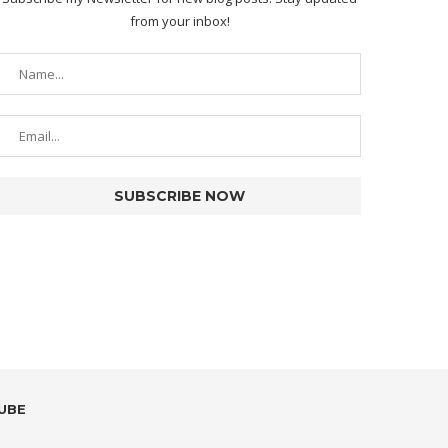
from your inbox!
UBE